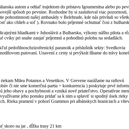
lianska autom a odtiaľ trajektom do prístavu Igoumenitsa alebo po pev
novejší spôsob po pevnine. Rozhodne by si zasluhoval viac pozornosti, 
itie pohostinnosti našej ambasády v Belehrade, kde nás privítali so všet
žitosť ako chlieb a soľ ). Rovnako bolo príjemné ochutnať čosi z bulharsk
olicajnými hliadkami v Juhoslávii a Bulharsku, výkony nášho pilota a r
ké cviky pri snahe zaujať príjemnú a pohodlnú polohu na sedadlách.
ykľul pedofilnoschzizofrenický paranoik a príslušník sekty: Svedkovia
dnodňovom putovaní. Unavení z cesty si prvýkrát líhame do trávy kone
riekam Milea Potamos a Venetikos. V Grevene narážame na raftovú
 obáv či nie sme komerčná partia = konkurencia ) poskytuje prvé inform
ú jeho obavy a pochybnosti a vzniká nové priateľstvo. Operatívne me
využívame jeho ponuku pridať sa k nim a splaviť si spodný úsek rieky
ach. Rieka pramení v pohorí Grammos pri albánskych hraniciach a vliev
ť skoro na jar , dĺžka trasy 21 km