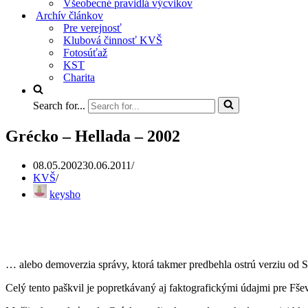
Všeobecné pravidlá výcvikov
Archív článkov
Pre verejnosť
Klubová činnosť KVŠ
Fotosúťaž
KST
Charita
Search for...
Grécko – Hellada – 2002
08.05.2002
30.06.2011
KVŠ
keysho
… alebo demoverzia správy, ktorá takmer predbehla ostrú verziu od 
Celý tento paškvil je popretkávaný aj faktografickými údajmi pre Fše