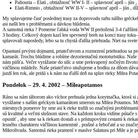
Paliouria – Elati , obtiažnosť WW I- II – splavnosť apríl – jún 
Elati-Rimnio , obtiažnosť WW II-V – splavnosť apríl – jún , dĺ
My splavujeme časť poslednej trasy za doprovodu raftu nášho gréckeh
asi našli len s problémami a dávkou blúdenia.
A samotná rieka ? Pomerne ľahká voda WW II preložená 3-4 ťažšími 
3 hodiny. Celkový dojem kazí len spevnený breh na konci trasy toku–
splavovali naposledy, lebo sa tu chystá ďalšia priehrada. Niet na sve
Opantaní prvými dojmami, priateľstvom a rozmrzení priehradou sa p
kamarát. Trochu blúdime a robíme dezorientačnú mototuristiku. Naše s
nám púšťa. Večer vyrážame do ulíc a sme prekvapený nočným životom 
väčšinou mládeže. Naše priateľstvo utužujeme a bodku za dňom dávame 
jazdí len rok, ale pridá s k nám na ďalší deň na splav rieky Milea Pot
Pondelok – 29. 4. 2002 – Mileapotamos
Ráno sa nám táborom ako víchor prehnala jedna korytnačka, ktorá si 
vyrážame s naším gréckym kamarátom smerom na Milea Potamos. Musím 
miestnych pomerov by sme asi k rieke trafili so značnými problémami. 
sú kvalitné a veľmi slušnom stave. Na každom kroku vidíme pútače s
opustiť , aby sme sa k riekam dostali a s prístupovými cestami k riek
lesného charakteru väčšinou kamenisté , prašné a hrboľaté a so značn
Mikrolivada. Samotná rieka pramení v masíve Salatura pri Mile a je p