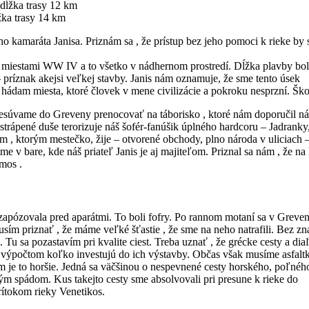
, dĺžka trasy 12 km
žka trasy 14 km
o kamaráta Janisa. Priznám sa , že prístup bez jeho pomoci k rieke by
miestami WW IV a to všetko v nádhernom prostredí. Dĺžka plavby bol
 príznak akejsi veľkej stavby. Janis nám oznamuje, že sme tento úsek
te hádam miesta, ktoré človek v mene civilizácie a pokroku nesprzní. Šk
resúvame do Greveny prenocovať na táborisko , ktoré nám doporučil ná
trápené duše terorizuje náš šofér-fanúšik úplného hardcoru – Jadranky
, ktorým mestečko, žije – otvorené obchody, plno národa v uliciach 
v bare, kde náš priateľ Janis je aj majiteľom. Priznal sa nám , že na
amos .
zapózovala pred aparátmi. To boli fofry. Po rannom motaní sa v Greve
priznať , že máme veľké šťastie , že sme na neho natrafili. Bez zna
Tu sa pozastavím pri kvalite ciest. Treba uznať , že grécke cesty a dia
 výpočtom koľko investujú do ich výstavby. Občas však musíme asfalt
am je to horšie. Jedná sa väčšinou o nespevnené cesty horského, poľného
ým spádom. Kus takejto cesty sme absolvovali pri presune k rieke do
rítokom rieky Venetikos.