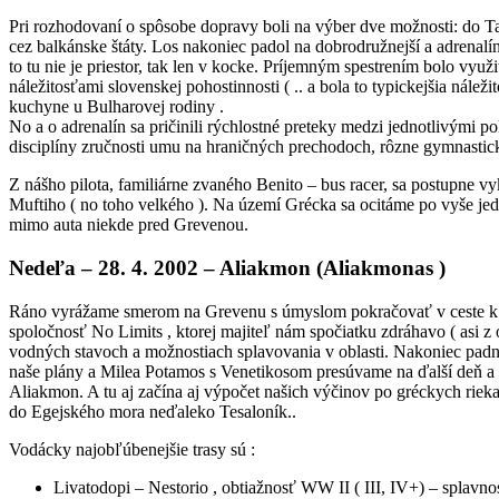
Pri rozhodovaní o spôsobe dopravy boli na výber dve možnosti: do Ta
cez balkánske štáty. Los nakoniec padol na dobrodružnejší a adrenalí
to tu nie je priestor, tak len v kocke. Príjemným spestrením bolo využ
náležitosťami slovenskej pohostinnosti ( .. a bola to typickejšia nále
kuchyne u Bulharovej rodiny .
No a o adrenalín sa pričinili rýchlostné preteky medzi jednotlivými p
disciplíny zručnosti umu na hraničných prechodoch, rôzne gymnastic
Z nášho pilota, familiárne zvaného Benito – bus racer, sa postupne v
Muftiho ( no toho velkého ). Na území Grécka sa ocitáme po vyše je
mimo auta niekde pred Grevenou.
Nedeľa – 28. 4. 2002 – Aliakmon (Aliakmonas )
Ráno vyrážame smerom na Grevenu s úmyslom pokračovať v ceste k 
spoločnosť No Limits , ktorej majiteľ nám spočiatku zdráhavo ( asi z
vodných stavoch a možnostiach splavovania v oblasti. Nakoniec padn
naše plány a Milea Potamos s Venetikosom presúvame na ďalší deň a 
Aliakmon. A tu aj začína aj výpočet našich výčinov po gréckych riek
do Egejského mora neďaleko Tesaloník..
Vodácky najobľúbenejšie trasy sú :
Livatodopi – Nestorio , obtiažnosť WW II ( III, IV+) – splavnos