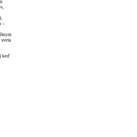
ou
v,
i.
a –
kálnym
 sveta
j keď