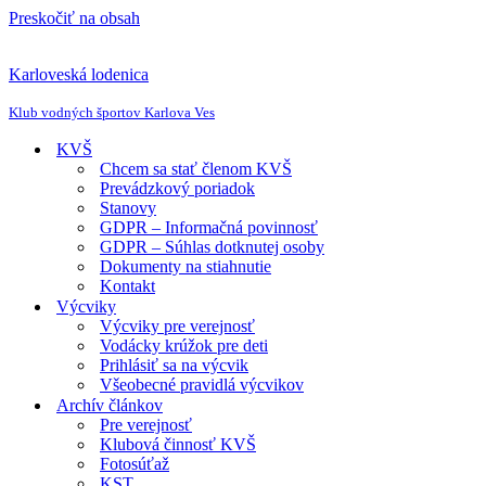
Preskočiť na obsah
Karloveská lodenica
Klub vodných športov Karlova Ves
KVŠ
Chcem sa stať členom KVŠ
Prevádzkový poriadok
Stanovy
GDPR – Informačná povinnosť
GDPR – Súhlas dotknutej osoby
Dokumenty na stiahnutie
Kontakt
Výcviky
Výcviky pre verejnosť
Vodácky krúžok pre deti
Prihlásiť sa na výcvik
Všeobecné pravidlá výcvikov
Archív článkov
Pre verejnosť
Klubová činnosť KVŠ
Fotosúťaž
KST