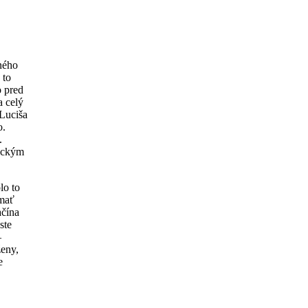
ného
 to
o pred
a celý
 Luciša
o.
.
reckým
lo to
 mať
ačína
ste
–
ženy,
e