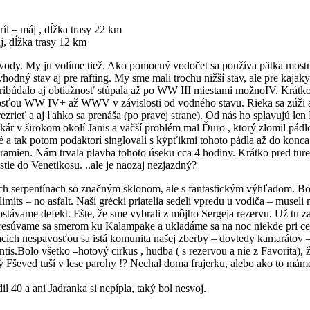
íl – máj , dĺžka trasy 22 km
j, dĺžka trasy 12 km
k vody. My ju volíme tiež. Ako pomocný vodočet sa používa pätka most
hodný stav aj pre rafting. My sme mali trochu nižší stav, ale pre kajaky
pribúdalo aj obtiažnosť stúpala až po WW III miestami možnoIV. Krátk
nosťou WW IV+ až WWV v závislosti od vodného stavu. Rieka sa zúži 
zrieť a aj ľahko sa prenáša (po pravej strane). Od nás ho splavujú len
ár v širokom okolí Janis a väčší problém mal Ďuro , ktorý zlomil pádl
a tak potom podaktorí singlovali s kýpťikmi tohoto pádla až do konca
o ramien. Nám trvala plavba tohoto úseku cca 4 hodiny. Krátko pred tu
ie do Venetikosu. ..ale je naozaj nezjazdný?
h serpentínach so značným sklonom, ale s fantastickým výhľadom. Bo
its – no asfalt. Naši grécki priatelia sedeli vpredu u vodiča – museli
távame defekt. Ešte, že sme vybrali z môjho Sergeja rezervu. Už tu z
 Presúvame sa smerom ku Kalampake a ukladáme sa na noc niekde pri ce
iacich nespavosťou sa istá komunita našej zberby – dovtedy kamarátov 
.Bolo všetko –hotový cirkus , hudba ( s rezervou a nie z Favorita), 
ý Fševed tuší v lese parohy !? Nechal doma frajerku, alebo ako to mám
il 40 a ani Jadranka si nepípla, taký bol nesvoj.