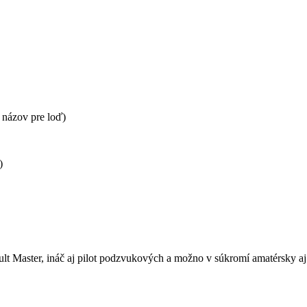
 názov pre loď)
)
ault Master, ináč aj pilot podzvukových a možno v súkromí amatérsky aj