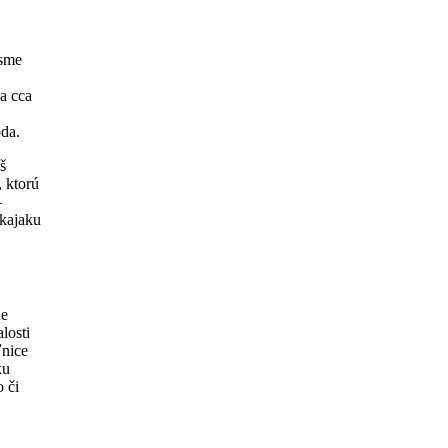
 sme
a cca
oda.
š
, ktorú
–
 kajaku
ne
losti
ľnice
ku
 či