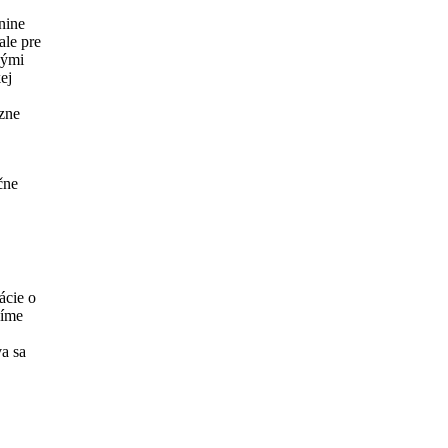
nine
ale pre
kými
ej
ôzne
čne
ácie o
níme
a sa