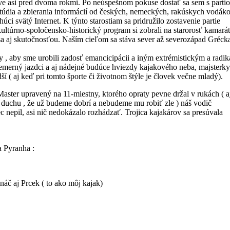
ve asi pred dvoma rokmi. Po neúspešnom pokuse dostať sa sem s parti
štúdia a zbierania informácií od českých, nemeckých, rakúskych vodáko
i svätý Internet. K týnto starostiam sa pridružilo zostavenie partie
ltúrno-spoločensko-historický program si zobrali na starorosť kamarát
 sa aj skutočnosťou. Naším cieľom sa stáva sever až severozápad Gréck
ky , aby sme urobili zadosť emancicipácii a iným extrémistickým a radi
iemerný jazdci a aj nádejné budúce hviezdy kajakového neba, majsterky
ladší ( aj keď pri tomto športe či životnom štýle je človek večne mladý).
ster upravený na 11-miestny, ktorého opraty pevne držal v rukách ( a
 v duchu , že už budeme dobrí a nebudeme mu robiť zle ) náš vodič
c nepil, asi nič nedokázalo rozhádzať. Trojica kajakárov sa presúvala
a Pyranha :
č aj Prcek ( to ako môj kajak)