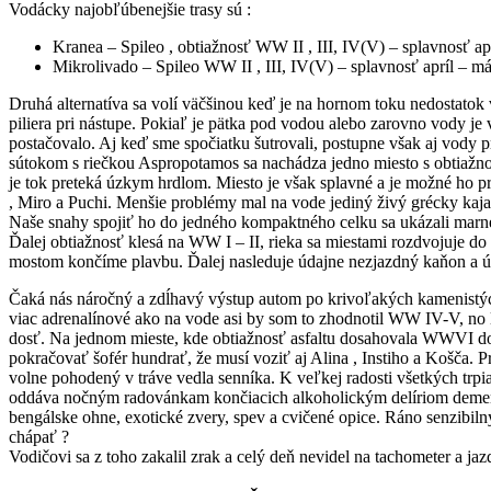
Vodácky najobľúbenejšie trasy sú :
Kranea – Spileo , obtiažnosť WW II , III, IV(V) – splavnosť apr
Mikrolivado – Spileo WW II , III, IV(V) – splavnosť apríl – má
Druhá alternatíva sa volí väčšinou keď je na hornom toku nedostato
piliera pri nástupe. Pokiaľ je pätka pod vodou alebo zarovno vody je v
postačovalo. Aj keď sme spočiatku šutrovali, postupne však aj vody 
sútokom s riečkou Aspropotamos sa nachádza jedno miesto s obtiaž
je tok preteká úzkym hrdlom. Miesto je však splavné a je možné ho pre
, Miro a Puchi. Menšie problémy mal na vode jediný živý grécky kajak
Naše snahy spojiť ho do jedného kompaktného celku sa ukázali marné 
Ďalej obtiažnosť klesá na WW I – II, rieka sa miestami rozdvojuje d
mostom končíme plavbu. Ďalej nasleduje údajne nezjazdný kaňon a úst
Čaká nás náročný a zdĺhavý výstup autom po krivoľakých kamenistýc
viac adrenalínové ako na vode asi by som to zhodnotil WW IV-V, no lim
dosť. Na jednom mieste, kde obtiažnosť asfaltu dosahovala WWVI dos
pokračovať šofér hundrať, že musí voziť aj Alina , Instiho a Košča.
volne pohodený v tráve vedla senníka. K veľkej radosti všetkých trp
oddáva nočným radovánkam končiacich alkoholickým delíriom dementis
bengálske ohne, exotické zvery, spev a cvičené opice. Ráno senzibiln
chápať ?
Vodičovi sa z toho zakalil zrak a celý deň nevidel na tachometer a jazd