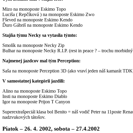
Mizo na monoposte Eskimo Topo
Luciša ( Repčíková ) na monoposte Eskimo Zwo
Fševed na monoposte Eskimo Kendo
Ďuro Gábriš na monoposte Eskimo Kendo
Stajňa týmu Necky sa vytasila týmto:
Smolík na monoposte Necky Zip
Bulhar na monoposte Necky R.I.P. (rest in peace ? – trochu morbidný
Najmenej jazdcov mal tým Perception:
Saša na monoposte Perception 3D (ako vraví jeden náš kamarát TDK
V samostatnej kategórii jazdili:
Alino na monoposte Eskimo Topo
Insti na monoposte Eskimo Diablo
Igor na monoposte Prijon T Canyon
Superextrašpeciál klasa bol Benito = náš vodič Peter na 11poste Ren
nadzvukových tátošov.
Piatok – 26. 4. 2002, sobota – 27.4.2002