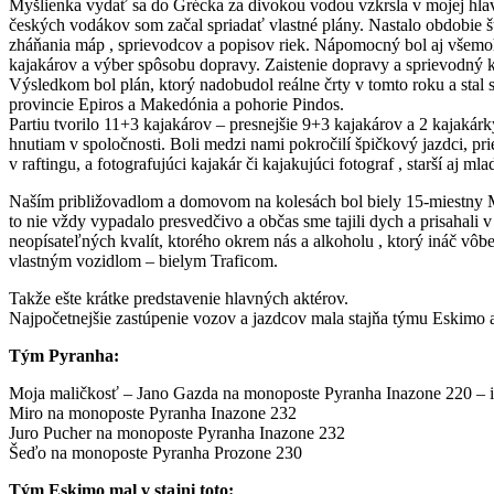
Myšlienka vydať sa do Grécka za divokou vodou vzkrsla v mojej hla
českých vodákov som začal spriadať vlastné plány. Nastalo obdobie 
zháňania máp , sprievodcov a popisov riek. Nápomocný bol aj všemohúc
kajakárov a výber spôsobu dopravy. Zaistenie dopravy a sprievodný ku
Výsledkom bol plán, ktorý nadobudol reálne črty v tomto roku a stal
provincie Epiros a Makedónia a pohorie Pindos.
Partiu tvorilo 11+3 kajakárov – presnejšie 9+3 kajakárov a 2 kajakár
hnutiam v spoločnosti. Boli medzi nami pokročilí špičkový jazdci, pr
v raftingu, a fotografujúci kajakár či kajakujúci fotograf , starší aj m
Naším približovadlom a domovom na kolesách bol biely 15-miestny Ma
to nie vždy vypadalo presvedčivo a občas sme tajili dych a prisahali
neopísateľných kvalít, ktorého okrem nás a alkoholu , ktorý ináč vôbe
vlastným vozidlom – bielym Traficom.
Takže ešte krátke predstavenie hlavných aktérov.
Najpočetnejšie zastúpenie vozov a jazdcov mala stajňa týmu Eskimo 
Tým Pyranha:
Moja maličkosť – Jano Gazda na monoposte Pyranha Inazone 220 – iná
Miro na monoposte Pyranha Inazone 232
Juro Pucher na monoposte Pyranha Inazone 232
Šeďo na monoposte Pyranha Prozone 230
Tým Eskimo mal v stajni toto: