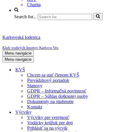
Charita
Search for...
Karloveská lodenica
Klub vodných športov Karlova Ves
Menu navigácie
Menu navigácie
KVŠ
Chcem sa stať členom KVŠ
Prevádzkový poriadok
Stanovy
GDPR – Informačná povinnosť
GDPR – Súhlas dotknutej osoby
Dokumenty na stiahnutie
Kontakt
Výcviky
Výcviky pre verejnosť
Vodácky krúžok pre deti
Prihlásiť sa na výcvik