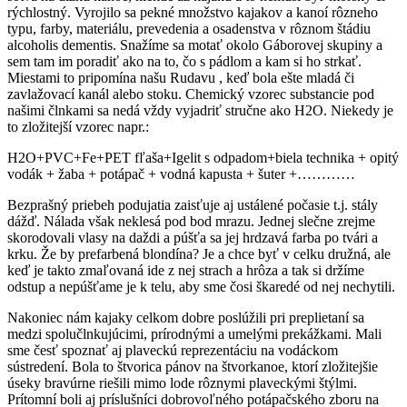
rýchlostný. Vyrojilo sa pekné množstvo kajakov a kanoí rôzneho
typu, farby, materiálu, prevedenia a osadenstva v rôznom štádiu
alcoholis dementis. Snažíme sa motať okolo Gáborovej skupiny a
sem tam im poradiť ako na to, čo s pádlom a kam si ho strkať.
Miestami to pripomína našu Rudavu , keď bola ešte mladá či
zavlažovací kanál alebo stoku. Chemický vzorec substancie pod
našimi člnkami sa nedá vždy vyjadriť stručne ako H2O. Niekedy je
to zložitejší vzorec napr.:
H2O+PVC+Fe+PET fľaša+Igelit s odpadom+biela technika + opitý
vodák + žaba + potápač + vodná kapusta + šuter +…………
Bezprašný priebeh podujatia zaisťuje aj ustálené počasie t.j. stály
dážď. Nálada však neklesá pod bod mrazu. Jednej slečne zrejme
skorodovali vlasy na daždi a púšťa sa jej hrdzavá farba po tvári a
krku. Že by prefarbená blondína? Je a chce byť v celku družná, ale
keď je takto zmaľovaná ide z nej strach a hrôza a tak si držíme
odstup a nepúšťame je k telu, aby sme čosi škaredé od nej nechytili.
Nakoniec nám kajaky celkom dobre poslúžili pri preplietaní sa
medzi spolučlnkujúcimi, prírodnými a umelými prekážkami. Mali
sme česť spoznať aj plaveckú reprezentáciu na vodáckom
sústredení. Bola to štvorica pánov na štvorkanoe, ktorí zložitejšie
úseky bravúrne riešili mimo lode rôznymi plaveckými štýlmi.
Prítomní boli aj príslušníci dobrovoľného potápačského zboru na