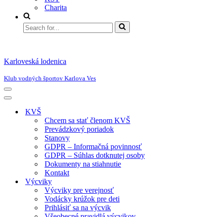
Charita
Search
for...
Karloveská lodenica
Klub vodných športov Karlova Ves
Menu
navigácie
Menu
navigácie
KVŠ
Chcem sa stať členom KVŠ
Prevádzkový poriadok
Stanovy
GDPR – Informačná povinnosť
GDPR – Súhlas dotknutej osoby
Dokumenty na stiahnutie
Kontakt
Výcviky
Výcviky pre verejnosť
Vodácky krúžok pre deti
Prihlásiť sa na výcvik
Všeobecné pravidlá výcvikov