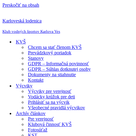
Preskočiť na obsah
Karloveská lodenica
Klub vodných športov Karlova Ves
KVŠ
Chcem sa stať členom KVŠ
Prevádzkový poriadok
Stanovy
GDPR – Informačná povinnosť
GDPR – Súhlas dotknutej osoby
Dokumenty na stiahnutie
Kontakt
Výcviky
Výcviky pre verejnosť
Vodácky krúžok pre deti
Prihlásiť sa na výcvik
Všeobecné pravidlá výcvikov
Archív článkov
Pre verejnosť
Klubová činnosť KVŠ
Fotosúťaž
KST