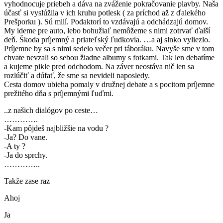
vyhodnocuje priebeh a dáva na zváženie pokračovanie plavby. Naša
účasť si vyslúžila v ich kruhu potlesk ( za príchod až z ďalekého
Prešporku ). Sú milí. Podaktorí to vzdávajú a odchádzajú domov.
My ideme pre auto, lebo bohužiaľ nemôžeme s nimi zotrvať ďalší
deň. Škoda príjemný a priateľský ľudkovia. …a aj slnko vyliezlo.
Príjemne by sa s nimi sedelo večer pri táboráku. Navyše sme v tom
chvate nevzali so sebou žiadne albumy s fotkami. Tak len debatíme
a kujeme pikle pred odchodom. Na záver neostáva nič len sa
rozlúčiť a dúfať, že sme sa nevideli naposledy.
Cesta domov ubieha pomaly v družnej debate a s pocitom príjemne
prežitého dňa s príjemnými ľuďmi.
..z našich dialógov po ceste…
………….
-Kam pôjdeš najbližšie na vodu ?
-Ja? Do vane.
-A ty ?
-Ja do sprchy.
…………..
Takže zase raz
Ahoj
Ja