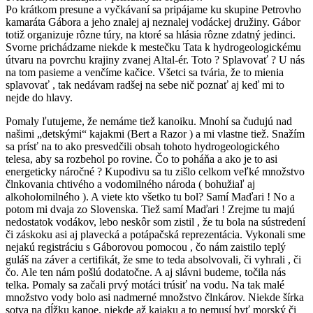
Po krátkom presune a vyčkávaní sa pripájame ku skupine Petrovho
kamaráta Gábora a jeho znalej aj neznalej vodáckej družiny. Gábor
totiž organizuje rôzne túry, na ktoré sa hlásia rôzne zdatný jedinci.
Svorne prichádzame niekde k mestečku Tata k hydrogeologickému
útvaru na povrchu krajiny zvanej Altal-ér. Toto ? Splavovať ? U nás
na tom pasieme a venčíme kačice. Všetci sa tvária, že to mienia
splavovať , tak nedávam radšej na sebe nič poznať aj keď mi to
nejde do hlavy.
Pomaly ľutujeme, že nemáme tiež kanoiku. Mnohí sa čudujú nad
našimi „detskými“ kajakmi (Bert a Razor ) a mi vlastne tiež. Snažím
sa prísť na to ako presvedčili obsah tohoto hydrogeologického
telesa, aby sa rozbehol po rovine. Čo to poháňa a ako je to asi
energeticky náročné ? Kupodivu sa tu zišlo celkom veľké množstvo
člnkovania chtivého a vodomilného národa ( bohužiaľ aj
alkoholomilného ). A viete kto všetko tu bol? Samí Maďari ! No a
potom mi dvaja zo Slovenska. Tiež samí Maďari ! Zrejme tu majú
nedostatok vodákov, lebo neskôr som zistil , že tu bola na sústredení
či záskoku asi aj plavecká a potápačská reprezentácia. Vykonali sme
nejakú registráciu s Gáborovou pomocou , čo nám zaistilo teplý
guláš na záver a certifikát, že sme to teda absolvovali, či vyhrali , či
čo. Ale ten nám pošlú dodatočne. A aj slávni budeme, točila nás
telka. Pomaly sa začali prvý motáci trúsiť na vodu. Na tak malé
množstvo vody bolo asi nadmerné množstvo člnkárov. Niekde šírka
sotva na dĺžku kanoe, niekde až kajaku a to nemusí byť morský či