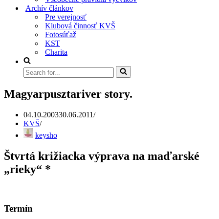
Archív článkov
Pre verejnosť
Klubová činnosť KVŠ
Fotosúťaž
KST
Charita
Search
for...
Magyarpusztariver story.
04.10.2003
30.06.2011
KVŠ
keysho
Štvrtá križiacka výprava na maďarské
„rieky“ *
Termín