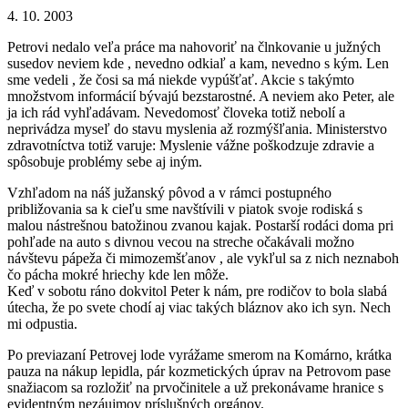
4. 10. 2003
Petrovi nedalo veľa práce ma nahovoriť na člnkovanie u južných
susedov neviem kde , nevedno odkiaľ a kam, nevedno s kým. Len
sme vedeli , že čosi sa má niekde vypúšťať. Akcie s takýmto
množstvom informácií bývajú bezstarostné. A neviem ako Peter, ale
ja ich rád vyhľadávam. Nevedomosť človeka totiž nebolí a
neprivádza myseľ do stavu myslenia až rozmýšľania. Ministerstvo
zdravotníctva totiž varuje: Myslenie vážne poškodzuje zdravie a
spôsobuje problémy sebe aj iným.
Vzhľadom na náš južanský pôvod a v rámci postupného
približovania sa k cieľu sme navštívili v piatok svoje rodiská s
malou nástrešnou batožinou zvanou kajak. Postarší rodáci doma pri
pohľade na auto s divnou vecou na streche očakávali možno
návštevu pápeža či mimozemšťanov , ale vykľul sa z nich neznaboh
čo pácha mokré hriechy kde len môže.
Keď v sobotu ráno dokvitol Peter k nám, pre rodičov to bola slabá
útecha, že po svete chodí aj viac takých bláznov ako ich syn. Nech
mi odpustia.
Po previazaní Petrovej lode vyrážame smerom na Komárno, krátka
pauza na nákup lepidla, pár kozmetických úprav na Petrovom pase
snažiacom sa rozložiť na prvočinitele a už prekonávame hranice s
evidentným nezáujmov príslušných orgánov.