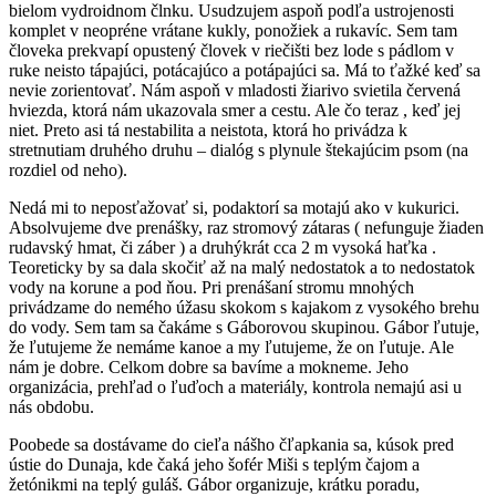
bielom vydroidnom člnku. Usudzujem aspoň podľa ustrojenosti
komplet v neopréne vrátane kukly, ponožiek a rukavíc. Sem tam
človeka prekvapí opustený človek v riečišti bez lode s pádlom v
ruke neisto tápajúci, potácajúco a potápajúci sa. Má to ťažké keď sa
nevie zorientovať. Nám aspoň v mladosti žiarivo svietila červená
hviezda, ktorá nám ukazovala smer a cestu. Ale čo teraz , keď jej
niet. Preto asi tá nestabilita a neistota, ktorá ho privádza k
stretnutiam druhého druhu – dialóg s plynule štekajúcim psom (na
rozdiel od neho).
Nedá mi to neposťažovať si, podaktorí sa motajú ako v kukurici.
Absolvujeme dve prenášky, raz stromový zátaras ( nefunguje žiaden
rudavský hmat, či záber ) a druhýkrát cca 2 m vysoká haťka .
Teoreticky by sa dala skočiť až na malý nedostatok a to nedostatok
vody na korune a pod ňou. Pri prenášaní stromu mnohých
privádzame do nemého úžasu skokom s kajakom z vysokého brehu
do vody. Sem tam sa čakáme s Gáborovou skupinou. Gábor ľutuje,
že ľutujeme že nemáme kanoe a my ľutujeme, že on ľutuje. Ale
nám je dobre. Celkom dobre sa bavíme a mokneme. Jeho
organizácia, prehľad o ľuďoch a materiály, kontrola nemajú asi u
nás obdobu.
Poobede sa dostávame do cieľa nášho čľapkania sa, kúsok pred
ústie do Dunaja, kde čaká jeho šofér Miši s teplým čajom a
žetónikmi na teplý guláš. Gábor organizuje, krátku poradu,