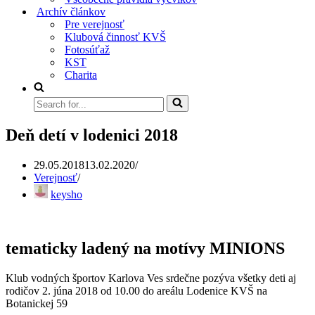
Archív článkov
Pre verejnosť
Klubová činnosť KVŠ
Fotosúťaž
KST
Charita
Search
for...
Deň detí v lodenici 2018
29.05.2018
13.02.2020
Verejnosť
keysho
tematicky ladený na motívy MINIONS
Klub vodných športov Karlova Ves srdečne pozýva všetky deti aj
rodičov 2. júna 2018 od 10.00 do areálu Lodenice KVŠ na
Botanickej 59