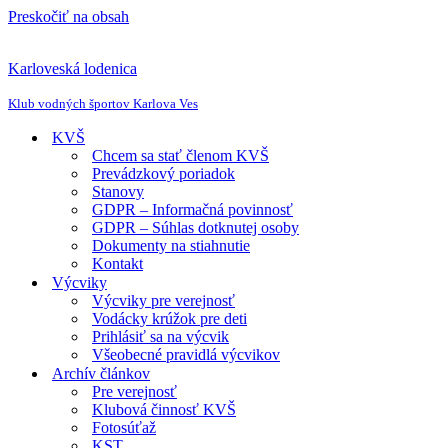
Preskočiť na obsah
Karloveská lodenica
Klub vodných športov Karlova Ves
KVŠ
Chcem sa stať členom KVŠ
Prevádzkový poriadok
Stanovy
GDPR – Informačná povinnosť
GDPR – Súhlas dotknutej osoby
Dokumenty na stiahnutie
Kontakt
Výcviky
Výcviky pre verejnosť
Vodácky krúžok pre deti
Prihlásiť sa na výcvik
Všeobecné pravidlá výcvikov
Archív článkov
Pre verejnosť
Klubová činnosť KVŠ
Fotosúťaž
KST