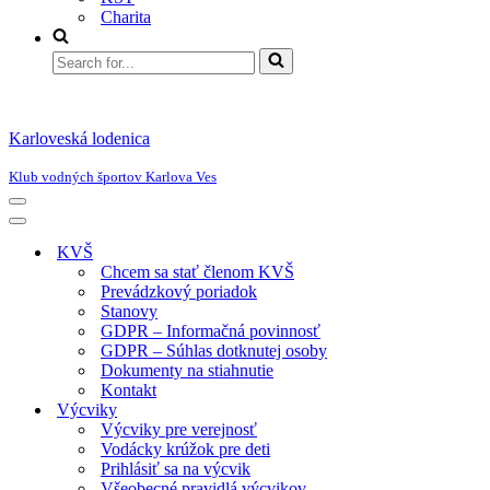
Charita
Search
for...
Karloveská lodenica
Klub vodných športov Karlova Ves
Menu
navigácie
Menu
navigácie
KVŠ
Chcem sa stať členom KVŠ
Prevádzkový poriadok
Stanovy
GDPR – Informačná povinnosť
GDPR – Súhlas dotknutej osoby
Dokumenty na stiahnutie
Kontakt
Výcviky
Výcviky pre verejnosť
Vodácky krúžok pre deti
Prihlásiť sa na výcvik
Všeobecné pravidlá výcvikov