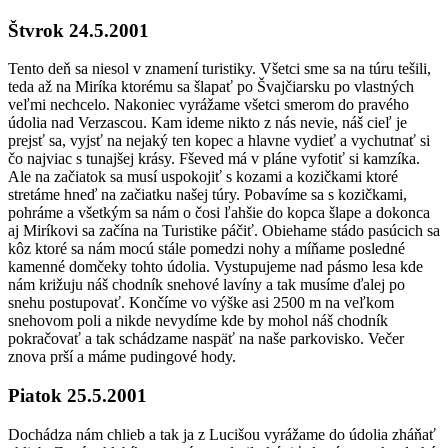
Štvrok 24.5.2001
​Tento deň sa niesol v znamení turistiky. Všetci sme sa na túru tešili,
teda až na Miríka ktorému sa šlapať po Švajčiarsku po vlastných
veľmi nechcelo. Nakoniec vyrážame všetci smerom do pravého
údolia nad Verzascou. Kam ideme nikto z nás nevie, náš cieľ je
prejsť sa, vyjsť na nejaký ten kopec a hlavne vydieť a vychutnať si
čo najviac s tunajšej krásy. Fševed má v pláne vyfotiť si kamzíka.
Ale na začiatok sa musí uspokojiť s kozami a kozičkami ktoré
stretáme hneď na začiatku našej túry. Pobavíme sa s kozičkami,
pohráme a všetkým sa nám o čosi ľahšie do kopca šlape a dokonca
aj Miríkovi sa začína na Turistike páčiť. Obiehame stádo pasúcich sa
kôz ktoré sa nám mocú stále pomedzi nohy a míňame posledné
kamenné domčeky tohto údolia. Vystupujeme nad pásmo lesa kde
nám križuju náš chodník snehové lavíny a tak musíme ďalej po
snehu postupovať. Končíme vo výške asi 2500 m na veľkom
snehovom poli a nikde nevydíme kde by mohol náš chodník
pokračovať a tak schádzame naspäť na naše parkovisko. Večer
znova prší a máme pudingové hody.
Piatok 25.5.2001
​Dochádza nám chlieb a tak ja z Lucišou vyrážame do údolia zháňať