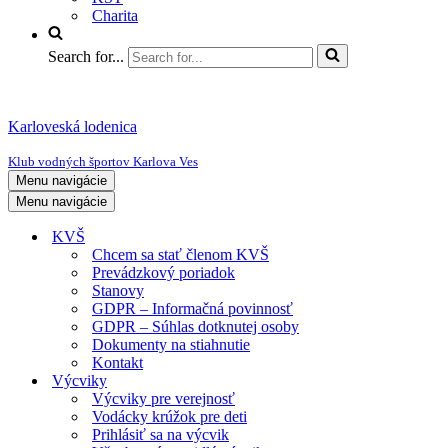
Charita
Search for...
Karloveská lodenica
Klub vodných športov Karlova Ves
Menu navigácie
Menu navigácie
KVŠ
Chcem sa stať členom KVŠ
Prevádzkový poriadok
Stanovy
GDPR – Informačná povinnosť
GDPR – Súhlas dotknutej osoby
Dokumenty na stiahnutie
Kontakt
Výcviky
Výcviky pre verejnosť
Vodácky krúžok pre deti
Prihlásiť sa na výcvik