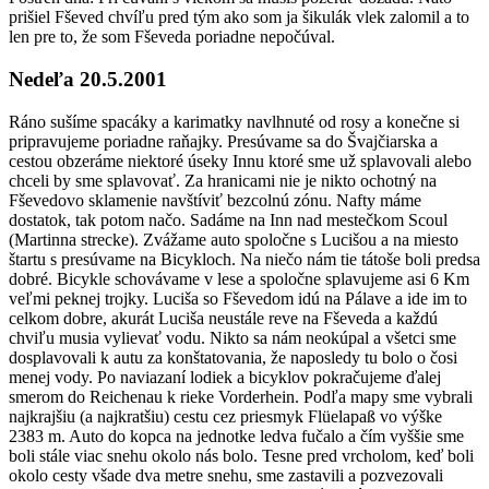
prišiel Fševed chvíľu pred tým ako som ja šikulák vlek zalomil a to
len pre to, že som Fševeda poriadne nepočúval.
Nedeľa 20.5.2001
​Ráno sušíme spacáky a karimatky navlhnuté od rosy a konečne si
pripravujeme poriadne raňajky. Presúvame sa do Švajčiarska a
cestou obzeráme niektoré úseky Innu ktoré sme už splavovali alebo
chceli by sme splavovať. Za hranicami nie je nikto ochotný na
Fševedovo sklamenie navštíviť bezcolnú zónu. Nafty máme
dostatok, tak potom načo. Sadáme na Inn nad mestečkom Scoul
(Martinna strecke). Zvážame auto spoločne s Lucišou a na miesto
štartu s presúvame na Bicykloch. Na niečo nám tie tátoše boli predsa
dobré. Bicykle schovávame v lese a spoločne splavujeme asi 6 Km
veľmi peknej trojky. Luciša so Fševedom idú na Pálave a ide im to
celkom dobre, akurát Luciša neustále reve na Fševeda a každú
chviľu musia vylievať vodu. Nikto sa nám neokúpal a všetci sme
dosplavovali k autu za konštatovania, že naposledy tu bolo o čosi
menej vody. Po naviazaní lodiek a bicyklov pokračujeme ďalej
smerom do Reichenau k rieke Vorderhein. Podľa mapy sme vybrali
najkrajšiu (a najkratšiu) cestu cez priesmyk Flüelapaß vo výške
2383 m. Auto do kopca na jednotke ledva fučalo a čím vyššie sme
boli stále viac snehu okolo nás bolo. Tesne pred vrcholom, keď boli
okolo cesty všade dva metre snehu, sme zastavili a pozvezovali