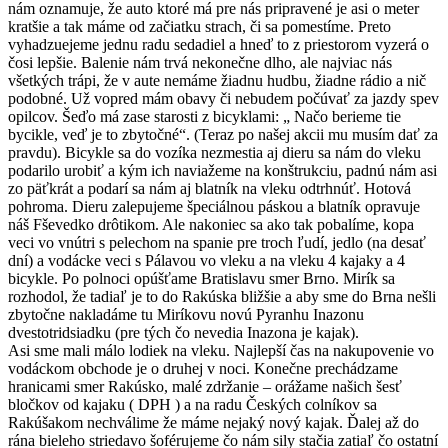
nám oznamuje, že auto ktoré má pre nás pripravené je asi o meter
kratšie a tak máme od začiatku strach, či sa pomestíme. Preto
vyhadzuejeme jednu radu sedadiel a hneď to z priestorom vyzerá o
čosi lepšie. Balenie nám trvá nekonečne dlho, ale najviac nás
všetkých trápi, že v aute nemáme žiadnu hudbu, žiadne rádio a nič
podobné. Už vopred mám obavy či nebudem počúvať za jazdy spev
opilcov. Šeďo má zase starosti z bicyklami: „ Načo berieme tie
bycikle, veď je to zbytočné“. (Teraz po našej akcii mu musím dať za
pravdu). Bicykle sa do vozíka nezmestia aj dieru sa nám do vleku
podarilo urobiť a kým ich naviažeme na konštrukciu, padnú nám asi
zo päťkrát a podarí sa nám aj blatník na vleku odtrhnúť. Hotová
pohroma. Dieru zalepujeme špeciálnou páskou a blatník opravuje
náš Fševedko drôtikom. Ale nakoniec sa ako tak pobalíme, kopa
veci vo vnútri s pelechom na spanie pre troch ľudí, jedlo (na desať
dní) a vodácke veci s Pálavou vo vleku a na vleku 4 kajaky a 4
bicykle. Po polnoci opúšťame Bratislavu smer Brno. Mirík sa
rozhodol, že tadiaľ je to do Rakúska bližšie a aby sme do Brna nešli
zbytočne nakladáme tu Miríkovu novú Pyranhu Inazonu
dvestotridsiadku (pre tých čo nevedia Inazona je kajak).
Asi sme mali málo lodiek na vleku. Najlepší čas na nakupovenie vo
vodáckom obchode je o druhej v noci. Konečne prechádzame
hranicami smer Rakúsko, malé zdržanie – orážame našich šesť
bločkov od kajaku ( DPH ) a na radu Českých colníkov sa
Rakúšakom nechválime že máme nejaký nový kajak. Ďalej až do
rána bieleho striedavo šoférujeme čo nám sily stačia zatiaľ čo ostatní