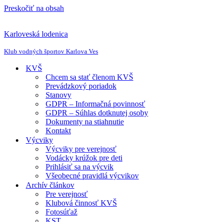
Preskočiť na obsah
Karloveská lodenica
Klub vodných športov Karlova Ves
KVŠ
Chcem sa stať členom KVŠ
Prevádzkový poriadok
Stanovy
GDPR – Informačná povinnosť
GDPR – Súhlas dotknutej osoby
Dokumenty na stiahnutie
Kontakt
Výcviky
Výcviky pre verejnosť
Vodácky krúžok pre deti
Prihlásiť sa na výcvik
Všeobecné pravidlá výcvikov
Archív článkov
Pre verejnosť
Klubová činnosť KVŠ
Fotosúťaž
KST