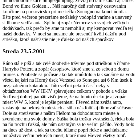
mimochodom skáče bungeejumping. Ževraj ho tam skákal aj James
Bond vo filme Golden… Náš náročný deň strávený cestovaním
končíme na parkovicsku pri mestečku Sonogno na konci údolia.
Ešte pred večerou prezeráme neďaleký vodopád varíme a unavený
si líhame vedľa auta. Spí tu aj zopár Nemcov vo svojich veľkých
dodávkach, tak prečo by sme tu nemohli aj my kempovať vedľa tej
našej dodávky. V noci sa musíme ale presenúť kvôli dažďu pod
striešku, ktorá našťastie nie je ďaleko od našich spacákov.​
Streda 23.5.2001
​Ráno stále prší a tak celé doobedie trávime pod strieškou a čítame
Harryho Pottera a zopár časopisov, ktoré sme si zo sebou z domu
priniesli. Poobede sa počasie ako tak umúdrilo a tak sadáme na vodu
všetci kajkári na Horný úsek Verzasci so Sonogna asi 6 Km úsek k
nezjazdnému kataraktu. Túto veľmi peknú časť rieky s
obtiažnosťtou WW III-IV splavujeme celkom v pohode a vďaka
Šeďovej dobrej pamäti zisťujeme, že na tomto úseku je aj zopár
miest WW 5, ktoré je lepšie preniesť. Fševed nám zváža auto,
zastavuje na pekných miestach a stíha nás fotiť aj filmovať súčasne.
Dole sa stretávame s našim Flešom na dohodnutom mieste a
zverujeme mu svoje dojmy. Saška bola trošku vystrašená, rieka bola
na ňu trochu ťažká, ale nám ostatným sa to veľmi páčilo. Vody bolo
na dnes už dosť a tak sa trochu túlame popri rieke a nachádzame
množstvo veľmi pekných miest, ktoré musí Fševed všetky fotiť.