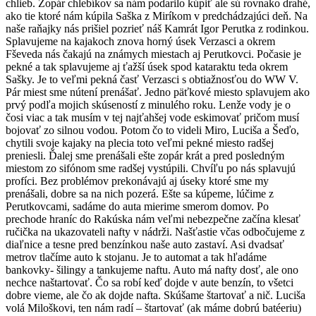
chlieb. Zopár chlebíkov sa nám podarilo kúpiť ale sú rovnako drahé,
ako tie ktoré nám kúpila Saška z Miríkom v predchádzajúci deň. Na
naše raňajky nás prišiel pozrieť náš Kamrát Igor Perutka z rodinkou.
Splavujeme na kajakoch znova horný úsek Verzasci a okrem
Fševeda nás čakajú na známych miestach aj Perutkovci. Počasie je
pekné a tak splavujeme aj ťažší úsek spod kataraktu teda okrem
Sašky. Je to veľmi pekná časť Verzasci s obtiažnosťou do WW V.
Pár miest sme nútení prenášať. Jedno päťkové miesto splavujem ako
prvý podľa mojich skúseností z minulého roku. Lenže vody je o
čosi viac a tak musím v tej najťahšej vode eskimovať pričom musí
bojovať zo silnou vodou. Potom čo to videli Miro, Luciša a Šeďo,
chytili svoje kajaky na plecia toto veľmi pekné miesto radšej
preniesli. Ďalej sme prenášali ešte zopár krát a pred posledným
miestom zo sifónom sme radšej vystúpili. Chvíľu po nás splavujú
profíci. Bez problémov prekonávajú aj úseky ktoré sme my
prenášali, dobre sa na nich pozerá. Ešte sa kúpeme, lúčime z
Perutkovcami, sadáme do auta mierime smerom domov. Po
prechode hraníc do Rakúska nám veľmi nebezpečne začína klesať
ručička na ukazovateli nafty v nádrži. Našťastie včas odbočujeme z
diaľnice a tesne pred benzínkou naše auto zastaví. Asi dvadsať
metrov tlačíme auto k stojanu. Je to automat a tak hľadáme
bankovky- šilingy a tankujeme naftu. Auto má nafty dosť, ale ono
nechce naštartovať. Čo sa robí keď dojde v aute benzín, to všetci
dobre vieme, ale čo ak dojde nafta. Skúšame štartovať a nič. Luciša
volá Miloškovi, ten nám radí – štartovať (ak máme dobrú batéeriu)