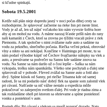
si kľudne spinkajú.
Sobota 19.5.2001
Kedže náš plán nieje dopredu jasný v noci počas dlhej cesty sa
rozhodujeme, že splavovať začneme na rieke Inn pri meste Imst.
Vody je až až, len už nájsť voľakoho kto nám vyvezie šoféra hore
aby aj on mohol na vodu. A máme naozaj šťastie prišli nám do rany
naši kamaráti z Čiech, ktorí sa zrovna po týždni vracali práve z riek
Piemontu. A tak spoločne s nimi zvážame naše auto a sadáme na
vodu za pekného, slnečného počasia. Riečka veľmi pekná, obrovské
vlny a nikto sa ani nekúpal. Končíme v Haimingu pri moste, tu sa
nám podarí výhodne kúpiť od Čechov švajčiarske nálepky na vlek a
auto, a presúvame sa podvečer na Sannu kde sadáme znova na
vodu. Na Sanne sa nám darilo už o čosi lepšie – Saška sa nám
vykopala, trošku nám spanikárila. Všetko sme pochytali a ďalej sme
splavovali už v pohode. Fševed zvážal na Sanne auto a fotil ako
divý. Spíme kúsok od Sanny, pri riečke Trisanna kde od samej
radosti, že sa mi podarilo násť dobrý flek na spanie som zalomil vlek
pri cúvaní. Našťastie sa nič vážne nestalo a expedícia môže
pokračovať so zalepeným svetlom ďalej. Pri vode je riadna zima a
tak rozkladáme oheň pri ktorom sa ohrievame a spíme poniektorí
vonku a poniektorí v aute.
Postreh dňa: Pri cúvaní s vlekom sa musíš pozerať dozadu. Nato