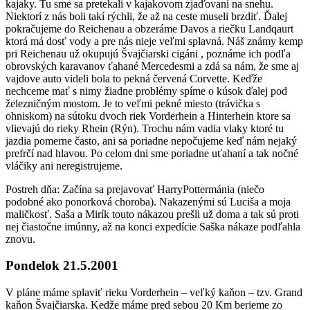
kajaky. Tu sme sa pretekali v kajakovom zjaďovaní na snehu.
Niektorí z nás boli takí rýchli, že až na ceste museli brzdiť. Ďalej
pokračujeme do Reichenau a obzeráme Davos a riečku Landqaurt
ktorá má dosť vody a pre nás nieje veľmi splavná. Náš známy kemp
pri Reichenau už okupujú Švajčiarski cigáni , poznáme ich podľa
obrovských karavanov ťahané Mercedesmi a zdá sa nám, že sme aj
vajdove auto videli bola to pekná červená Corvette. Keďže
nechceme mať s nimy žiadne problémy spíme o kúsok ďalej pod
železničným mostom. Je to veľmi pekné miesto (trávička s
ohniskom) na sútoku dvoch riek Vorderhein a Hinterhein ktore sa
vlievajú do rieky Rhein (Rýn). Trochu nám vadia vlaky ktoré tu
jazdia pomerne často, ani sa poriadne nepočujeme keď nám nejaký
prefrčí nad hlavou. Po celom dni sme poriadne uťahaní a tak nočné
vláčiky ani neregistrujeme.
Postreh dňa: Začína sa prejavovať HarryPottermánia (niečo
podobné ako ponorková choroba). Nakazenými sú Luciša a moja
maličkosť. Saša a Mirík touto nákazou prešli už doma a tak sú proti
nej čiastočne imúnny, až na konci expedície Saška nákaze podľahla
znovu.
Pondelok 21.5.2001
V pláne máme splaviť rieku Vorderhein – veľký kaňon – tzv. Grand
kaňon Švajčiarska. Kedže máme pred sebou 20 Km berieme zo