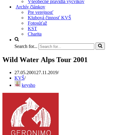
Všeobecné pravidlá výcvikov
Archív článkov
Pre verejnosť
Klubová činnosť KVŠ
Fotosúťaž
KST
Charita
Search for...
Wild Water Alps Tour 2001
27.05.2001
27.11.2019
KVŠ
keysho