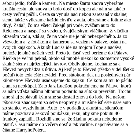
sebou jedlo, foťák a kameru. Na miesto štartu znova vyberáme
kratšiu cestu, ale znova to bolo dosť do kopca ale nám sa takéto
cesty veľmi páčili. Cesta sa vynula nad riekou zarezaná v skalnej
stene, takže vyliezame každú chvíľu z auta, obzeráme a fotíme ako
divý. Zatiaľ, čo ma všetci čakajú pri vode, zvážam auto do
Reichenau a naspäť sa veziem, švajčiarskym vláčikom. Z vláčiku
obzerám vodu, zdá sa, že na vode nie je nič nebezpečného. Ja zo
vševedom aj z foťákom a kamerou sa veziem v pálave, ostaní na
svojich kajakoch. Akurát Luciša ide na mojom Tope a nadáva,
pretože je plné našich vecí. Preto jej časť veci berieme do Pálavy.
Riečka je veľmi pekná, okolo sú mnohé niekoľko-stometrov vysoké
skalné steny najrôznejších tavrov. Obdivujeme, kocháme sa a
Fševed nevychádza z údivu. Aj keď je to Fševed (fšetko videl fšetko
počul) toto teda ešte nevidel. Pred sútokom riek na posledných pár
kilometrov Fševeda usadzujeme do kajaku. Celkom sa mu to páčilo
a ani sa neokúpal. Zato Ja z Lucišou pokračujeme na Pálave, ktorú
sa nám vďaka nášmu blbnutiu podarilo na sútoku prevrátiť. Trochu
sme si aj zaplávali kým sme sa dostali znova do lode. Na našom
táborisku zhadzujem zo seba neopreny a musíme ísť ešte naše auto
zo stanice vyzdvihnúť. Auto je v poriadku, akurát za stieračom
máme pozdrav a šekovú poukážku, reku, aby sme pokutu 40
frankov zaplatili. Rozhdli sme sa, že žiadnu pokutu nebudeme
platiť. Času máme do večera dosť a tak varíme, napchávame sa a
čítame HarryhoPotera.