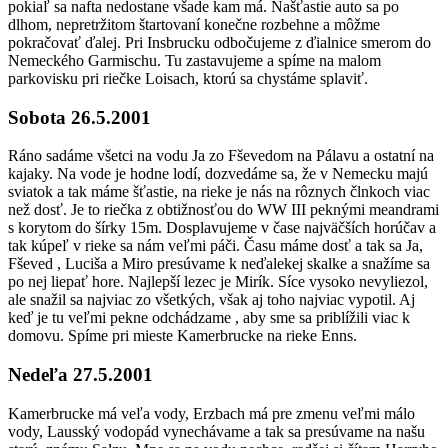
pokiaľ sa nafta nedostane všade kam má. Našťastie auto sa po
dlhom, nepretržitom štartovaní konečne rozbehne a môžme
pokračovať ďalej. Pri Insbrucku odbočujeme z ďialnice smerom do
Nemeckého Garmischu. Tu zastavujeme a spíme na malom
parkovisku pri riečke Loisach, ktorú sa chystáme splaviť.
Sobota 26.5.2001
​Ráno sadáme všetci na vodu Ja zo Fševedom na Pálavu a ostatní na
kajaky. Na vode je hodne lodí, dozvedáme sa, že v Nemecku majú
sviatok a tak máme šťastie, na rieke je nás na rôznych člnkoch viac
než dosť. Je to riečka z obtižnosťou do WW III peknými meandrami
s korytom do šírky 15m. Dosplavujeme v čase najväčších horúčav a
tak kúpeľ v rieke sa nám veľmi páči. Času máme dosť a tak sa Ja,
Fševed , Luciša a Miro presúvame k neďalekej skalke a snažíme sa
po nej liepať hore. Najlepší lezec je Mirík. Síce vysoko nevyliezol,
ale snažil sa najviac zo všetkých, však aj toho najviac vypotil. Aj
keď je tu veľmi pekne odchádzame , aby sme sa priblížili viac k
domovu. Spíme pri mieste Kamerbrucke na rieke Enns.
Nedeľa 27.5.2001
​Kamerbrucke má veľa vody, Erzbach má pre zmenu veľmi málo
vody, Lausský vodopád vynechávame a tak sa presúvame na našu