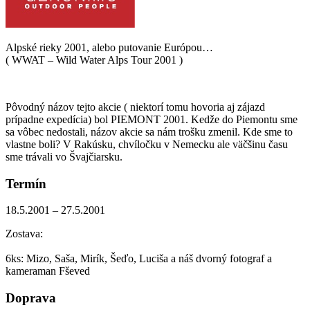
Alpské rieky 2001, alebo putovanie Európou…
( WWAT – Wild Water Alps Tour 2001 )
Pôvodný názov tejto akcie ( niektorí tomu hovoria aj zájazd
prípadne expedícia) bol PIEMONT 2001. Kedže do Piemontu sme
sa vôbec nedostali, názov akcie sa nám trošku zmenil. Kde sme to
vlastne boli? V Rakúsku, chvíločku v Nemecku ale väčšinu času
sme trávali vo Švajčiarsku.
Termín
18.5.2001 – 27.5.2001​
Zostava:
​6ks: Mizo, Saša, Mirík, Šeďo, Luciša a náš dvorný fotograf a
kameraman Fševed
Doprava