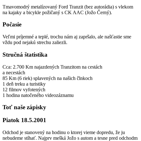
​Tmavomodrý metalízovaný Ford Tranzit (bez autorádia) s vlekom
na kajaky a bicykle požičaný s CK AAC (Jožo Černý).
Počasie
​Veľmi príjemné a teplé, trochu nám aj zapršalo, ale našťastie sme
vždu pod nejakú strechu zaliezli.
Stručná štatistika
Cca:​ 2.700 Km ​najazdených Tranzitom na cestách
a necestách
​85 Km (6 riek) splavených na našich člnkoch
​1 deň​ treku a turistiky
​12 filmov ​vyfotených
​1 hodina ​natočeného videozáznamu
Toť naše zápisky
Piatok 18.5.2001
​Odchod je stanovený na hodinu o ktorej vieme dopredu, že ju
nebudeme stíhať. Najprv mešká Jožo s autom a tesne pred odchodm