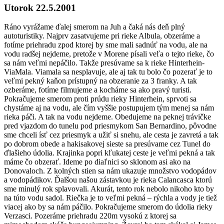
Utorok 22.5.2001
​​Ráno vyrážame ďalej smerom na Juh a čaká nás deň plný
autoturistiky. Najprv zasatvujeme pri rieke Albula, obzeráme a
fotíme priehradu zpod ktorej by sme mali sadnúť na vodu, ale na
vodu radšej nejdeme, pretože v Morene písali veľa o tejto rieke, čo
sa nám veľmi nepáčilo. Takže presúvame sa k rieke Hinterhein-
ViaMala. Viamala sa nesplavuje, ale aj tak tu bolo čo pozerať je to
veľmi pekný kaňon prístupný na obzeranie za 3 franky. A tak
ozberáme, fotíme filmujeme a kocháme sa ako pravý turisti.
Pokračujeme smerom proti prúdu rieky Hinterhein, sprvoti sa
chystáme aj na vodu, ale čím vyššie postupujem tým menej sa nám
rieka páči. A tak na vodu nejdeme. Obedujeme na peknej trávičke
pred vjazdom do tunelu pod priesmykom San Bernardino, pôvodne
sme chceli ísť cez priesmyk a užiť si snehu, ale cesta je zavretá a tak
po dobrom obede a hakisakovej sieste sa presúvame cez Tunel do
ďlašieho údolia. Krajinka popri kľukatej ceste je veľmi pekná a tak
máme čo obzerať. Ideme po diaľnici so sklonom asi ako na
Donovaloch. Z kolných stien sa nám ukazuje množstvo vodopádov
a vodopádikov. Ďalšou našou zástavkou je rieka Calancasca ktorú
sme minulý rok splavovali. Akurát, tento rok nebolo nikoho kto by
na túto vodu sadol. Riečka je to veľmi pekná – rýchla a vody je tiež
viacej ako by sa nám páčilo. Pokračujeme smerom do údolia rieky
Verzasci. Pozeráme priehradu 220m vysokú z ktorej sa