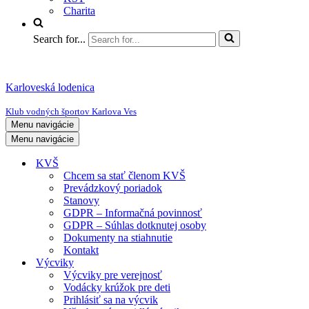
Charita
Search for...
Karloveská lodenica
Klub vodných športov Karlova Ves
Menu navigácie
Menu navigácie
KVŠ
Chcem sa stať členom KVŠ
Prevádzkový poriadok
Stanovy
GDPR – Informačná povinnosť
GDPR – Súhlas dotknutej osoby
Dokumenty na stiahnutie
Kontakt
Výcviky
Výcviky pre verejnosť
Vodácky krúžok pre deti
Prihlásiť sa na výcvik