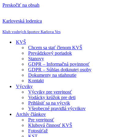
Preskočiť na obsah
Karloveská lodenica
Klub vodných športov Karlova Ves
KVŠ
Chcem sa stať členom KVŠ
Prevádzkový poriadok
Stanovy
GDPR – Informačná povinnosť
GDPR – Súhlas dotknutej osoby
Dokumenty na stiahnutie
Kontakt
Výcviky
Výcviky pre verejnosť
Vodácky krúžok pre deti
Prihlásiť sa na výcvik
Všeobecné pravidlá výcvikov
Archív článkov
Pre verejnosť
Klubová činnosť KVŠ
Fotosúťaž
KST