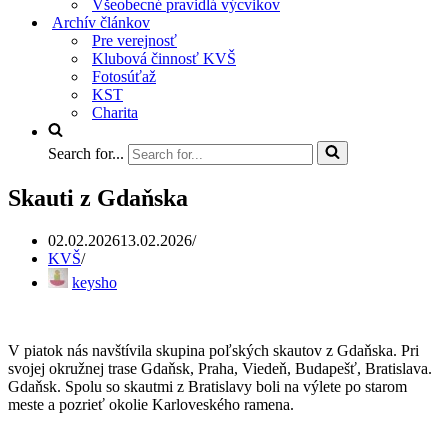
Všeobecné pravidlá výcvikov
Archív článkov
Pre verejnosť
Klubová činnosť KVŠ
Fotosúťaž
KST
Charita
Search for...
Skauti z Gdaňska
02.02.2026
13.02.2026
KVŠ
keysho
V piatok nás navštívila skupina poľských skautov z Gdaňska. Pri
svojej okružnej trase Gdaňsk, Praha, Viedeň, Budapešť, Bratislava.
Gdaňsk. Spolu so skautmi z Bratislavy boli na výlete po starom
meste a pozrieť okolie Karloveského ramena.