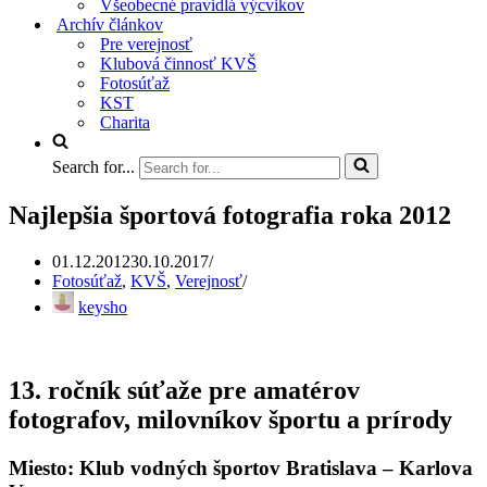
Všeobecné pravidlá výcvikov
Archív článkov
Pre verejnosť
Klubová činnosť KVŠ
Fotosúťaž
KST
Charita
Search for...
Najlepšia športová fotografia roka 2012
01.12.2012
30.10.2017
Fotosúťaž
,
KVŠ
,
Verejnosť
keysho
13. ročník súťaže pre amatérov
fotografov, milovníkov športu a prírody
Miesto
: Klub vodných športov Bratislava – Karlova