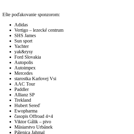
Ešte poďakovanie sponzorom:
Adidas
Vertigo – lezecké centrum
SHS James
Sun sport
Yachter
yak&rysy
Ford Slovakia
Autopolis
Autoimpex
Mercedes
starostka Karlovej Vsi
AAC Tour
Paddler
Allianz SP
Trekland
Hubert Sereď
Ewopharma
časopis Offroad 4×4
Viktor Gálik – pivo
Mäsiarstvo Urbánek
Pálenica Jahmal