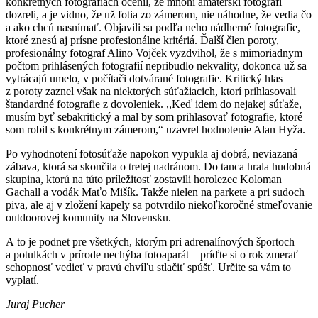
konkrétnych fotografiách ocenil, že mnohí amatérski fotografi
dozreli, a je vidno, že už fotia zo zámerom, nie náhodne, že vedia čo
a ako chcú nasnímať. Objavili sa podľa neho nádherné fotografie,
ktoré znesú aj prísne profesionálne kritériá. Ďalší člen poroty,
profesionálny fotograf Alino Vojček vyzdvihol, že s mimoriadnym
počtom prihlásených fotografií nepribudlo nekvality, dokonca už sa
vytrácajú umelo, v počítači dotvárané fotografie. Kritický hlas
z poroty zaznel však na niektorých súťažiacich, ktorí prihlasovali
štandardné fotografie z dovoleniek. ,,Keď idem do nejakej súťaže,
musím byť sebakritický a mal by som prihlasovať fotografie, ktoré
som robil s konkrétnym zámerom,“ uzavrel hodnotenie Alan Hyža.
Po vyhodnotení fotosúťaže napokon vypukla aj dobrá, neviazaná
zábava, ktorá sa skončila o tretej nadránom. Do tanca hrala hudobná
skupina, ktorú na túto príležitosť zostavili horolezec Koloman
Gachall a vodák Maťo Mišík. Takže nielen na parkete a pri sudoch
piva, ale aj v zložení kapely sa potvrdilo niekoľkoročné stmeľovanie
outdoorovej komunity na Slovensku.
A to je podnet pre všetkých, ktorým pri adrenalínových športoch
a potulkách v prírode nechýba fotoaparát – príďte si o rok zmerať
schopnosť vedieť v pravú chvíľu stlačiť spúšť. Určite sa vám to
vyplatí.
Juraj Pucher