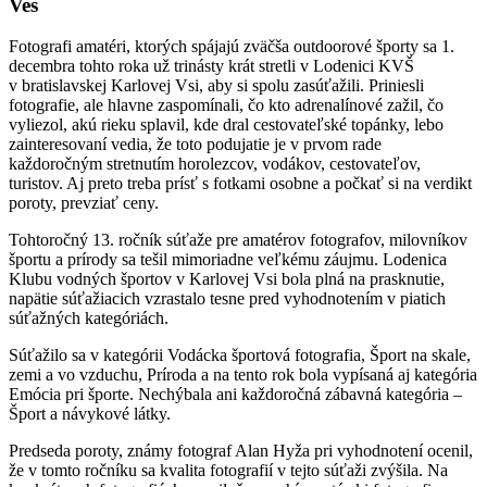
Ves
Fotografi amatéri, ktorých spájajú zväčša outdoorové športy sa 1.
decembra tohto roka už trinásty krát stretli v Lodenici KVŠ
v bratislavskej Karlovej Vsi, aby si spolu zasúťažili. Priniesli
fotografie, ale hlavne zaspomínali, čo kto adrenalínové zažil, čo
vyliezol, akú rieku splavil, kde dral cestovateľské topánky, lebo
zainteresovaní vedia, že toto podujatie je v prvom rade
každoročným stretnutím horolezcov, vodákov, cestovateľov,
turistov. Aj preto treba prísť s fotkami osobne a počkať si na verdikt
poroty, prevziať ceny.
Tohtoročný 13. ročník súťaže pre amatérov fotografov, milovníkov
športu a prírody sa tešil mimoriadne veľkému záujmu. Lodenica
Klubu vodných športov v Karlovej Vsi bola plná na prasknutie,
napätie súťažiacich vzrastalo tesne pred vyhodnotením v piatich
súťažných kategóriách.
Súťažilo sa v kategórii Vodácka športová fotografia, Šport na skale,
zemi a vo vzduchu, Príroda a na tento rok bola vypísaná aj kategória
Emócia pri športe. Nechýbala ani každoročná zábavná kategória –
Šport a návykové látky.
Predseda poroty, známy fotograf Alan Hyža pri vyhodnotení ocenil,
že v tomto ročníku sa kvalita fotografií v tejto súťaži zvýšila. Na