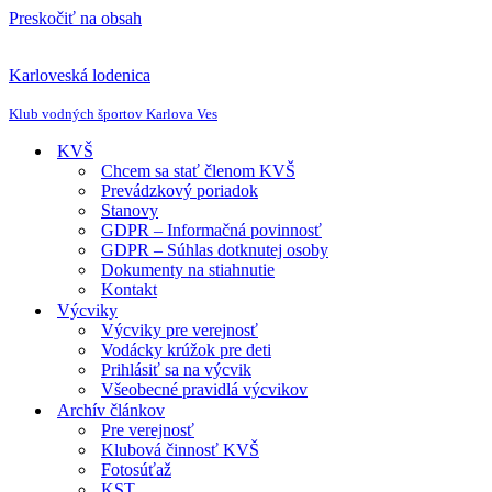
Preskočiť na obsah
Karloveská lodenica
Klub vodných športov Karlova Ves
KVŠ
Chcem sa stať členom KVŠ
Prevádzkový poriadok
Stanovy
GDPR – Informačná povinnosť
GDPR – Súhlas dotknutej osoby
Dokumenty na stiahnutie
Kontakt
Výcviky
Výcviky pre verejnosť
Vodácky krúžok pre deti
Prihlásiť sa na výcvik
Všeobecné pravidlá výcvikov
Archív článkov
Pre verejnosť
Klubová činnosť KVŠ
Fotosúťaž
KST