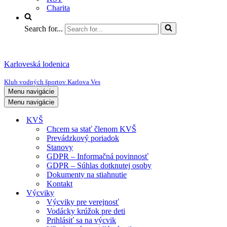
Charita
Search for...
Karloveská lodenica
Klub vodných športov Karlova Ves
Menu navigácie
Menu navigácie
KVŠ
Chcem sa stať členom KVŠ
Prevádzkový poriadok
Stanovy
GDPR – Informačná povinnosť
GDPR – Súhlas dotknutej osoby
Dokumenty na stiahnutie
Kontakt
Výcviky
Výcviky pre verejnosť
Vodácky krúžok pre deti
Prihlásiť sa na výcvik