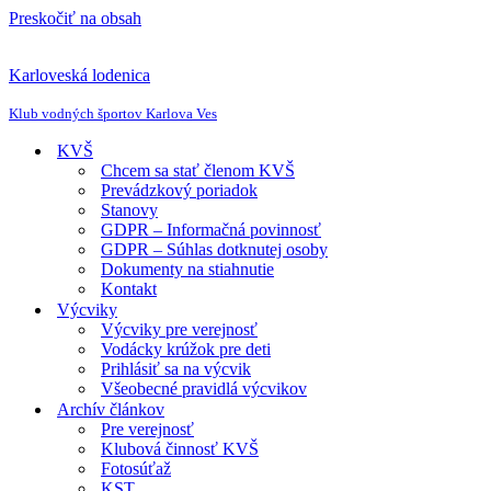
Preskočiť na obsah
Karloveská lodenica
Klub vodných športov Karlova Ves
KVŠ
Chcem sa stať členom KVŠ
Prevádzkový poriadok
Stanovy
GDPR – Informačná povinnosť
GDPR – Súhlas dotknutej osoby
Dokumenty na stiahnutie
Kontakt
Výcviky
Výcviky pre verejnosť
Vodácky krúžok pre deti
Prihlásiť sa na výcvik
Všeobecné pravidlá výcvikov
Archív článkov
Pre verejnosť
Klubová činnosť KVŠ
Fotosúťaž
KST