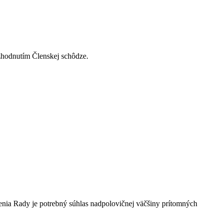
ozhodnutím Členskej schôdze.
enia Rady je potrebný súhlas nadpolovičnej väčšiny prítomných