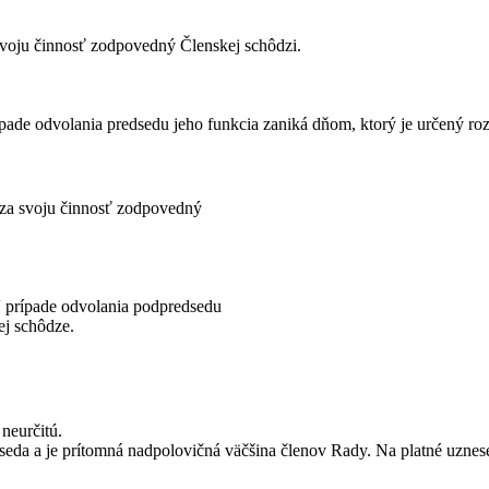
 svoju činnosť zodpovedný Členskej schôdzi.
pade odvolania predsedu jeho funkcia zaniká dňom, ktorý je určený r
e za svoju činnosť zodpovedný
 prípade odvolania podpredsedu
ej schôdze.
neurčitú.
seda a je prítomná nadpolovičná väčšina členov Rady. Na platné uznes