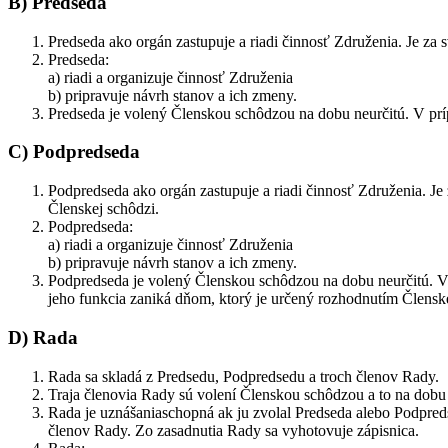
B) Predseda
Predseda ako orgán zastupuje a riadi činnosť Združenia. Je za
Predseda:
a) riadi a organizuje činnosť Združenia
b) pripravuje návrh stanov a ich zmeny.
Predseda je volený Členskou schôdzou na dobu neurčitú. V prí
C) Podpredseda
Podpredseda ako orgán zastupuje a riadi činnosť Združenia. J
Členskej schôdzi.
Podpredseda:
a) riadi a organizuje činnosť Združenia
b) pripravuje návrh stanov a ich zmeny.
Podpredseda je volený Členskou schôdzou na dobu neurčitú. V
jeho funkcia zaniká dňom, ktorý je určený rozhodnutím Člensk
D) Rada
Rada sa skladá z Predsedu, Podpredsedu a troch členov Rady.
Traja členovia Rady sú volení Členskou schôdzou a to na dobu 
Rada je uznášaniaschopná ak ju zvolal Predseda alebo Podpred
členov Rady. Zo zasadnutia Rady sa vyhotovuje zápisnica.