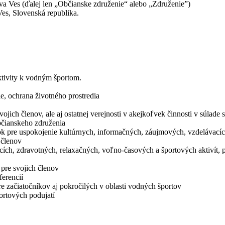
a Ves (ďalej len „Občianske združenie“ alebo „Združenie”)
Ves, Slovenská republika.
ktivity k vodným športom.
ie, ochrana životného prostredia
jich členov, ale aj ostatnej verejnosti v akejkoľvek činnosti v súlade 
bčianskeho združenia
k pre uspokojenie kultúrnych, informačných, záujmových, vzdelávacíc
 členov
cích, zdravotných, relaxačných, voľno-časových a športových aktivít, p
 pre svojich členov
ferencií
e začiatočníkov aj pokročilých v oblasti vodných športov
ortových podujatí