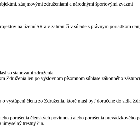
ubjektmi, záujmovými združeniami a národnými športovými zväzmi
rojektov na území SR a v zahraničí v súlade s právnym poriadkom daný
lasí so stanovami združenia
enom Združenia len po výslovnom písomnom súhlase zákonného zástupc
 o vystúpení člena zo Združenia, ktoré musí byť doručené do sídla Zd
neho porušenia členských povinností alebo porušenia prevádzkového p
 úmyselný trestný čin.