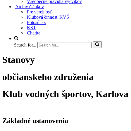
Všeobecné pravidlá výcvikov
Archív článkov
Pre verejnosť
Klubová činnosť KVŠ
Fotosúťaž
KST
Charita
Search for...
Stanovy
občianskeho združenia
Klub vodných športov, Karlova 
.
Základné ustanovenia