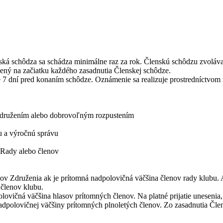
ská schôdza sa schádza minimálne raz za rok. Členskú schôdzu zvoláva
lený na začiatku každého zasadnutia Členskej schôdze.
 dní pred konaním schôdze. Oznámenie sa realizuje prostredníctvom z
 Združením alebo dobrovoľným rozpustením
u a výročnú správu
 Rady alebo členov
v Združenia ak je prítomná nadpolovičná väčšina členov rady klubu. Ak
členov klubu.
olovičná väčšina hlasov prítomných členov. Na platné prijatie unesenia,
as nadpolovičnej väčšiny prítomných plnoletých členov. Zo zasadnutia Čl