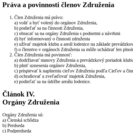
Práva a povinnosti členov Združenia
Člen Združenia má právo:
a) voliť a byť volený do orgánov Združenia,
b) podieľať sa na činnosti Združenia,
c) obracať sa na orgány Združenia s podnetmi a návrhmi
d) byť informovaný o činnosti združenia
e) užívať majetok klubu a areál lodenice na základe prevádzko
f) o členstvo v orgánoch Združenia sa môže uchádzať len plnol
Člen Združenia má povinnosť:
a) dodržiavať stanovy Združenia a prevádzkový poriadok klub
b) plniť uznesenia orgánov Združenia,
c) prispievať k naplneniu cieľov Združenia podľa Cieľov a čin
d) ochraňovať a zveľaďovať majetok Združenia,
e) podieľať sa na údržbe areálu lodenice.
Článok IV.
Orgány Združenia
Orgány Združenia sú:
a) Členská schôdza
b) Predseda
c) Podpredseda