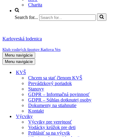
Charita
Search for...
Karloveská lodenica
Klub vodných športov Karlova Ves
Menu navigácie
Menu navigácie
KVŠ
Chcem sa stať členom KVŠ
Prevádzkový poriadok
Stanovy
GDPR – Informačná povinnosť
GDPR – Súhlas dotknutej osoby
Dokumenty na stiahnutie
Kontakt
Výcviky
Výcviky pre verejnosť
Vodácky krúžok pre deti
Prihlásiť sa na výcvik