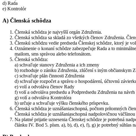
d) Rada
e) Kontrolór
A) Členská schôdza
Členská schôdza je najvyšší orgán Združenia.
Členská schôdza sa skladá zo všetkých členov Združenia. Člen
Členskú schôdzu vedie predseda Členskej schôdze, ktorý je vo
Oznámenie o konaní schôdze zabezpečuje Rada a to minimálne 7
mailom, sms správou alebo telefonátom.
Členská schôdza:
a) schvaľuje stanovy Združenia a ich zmeny
b) rozhoduje o zániku Združenia, zlúčení s iným občianskym
c) schvaľuje plán činnosti Združenia
d) schvaľuje rozpočet a správu o hospodárení, účtovnú závierk
e) volí a odvoláva členov Rady
f) volí a odvoláva predsedu a Podpredsedu Združenia na návrh
g) volí a odvoláva Kontrolóra
h) určuje a schvaľuje výšku členského príspevku.
Členská schôdza je uznášaniaschopná, počtom prítomných členo
Členská schôdza je uznášaniaschopná nadpolovičnou väčšinou 
Na platné prijatie uznesenia Členskej schôdze je potrebná nadp
článku IV. Bod 5. písm. a), b), d), e), f), g) je potrebný súhl