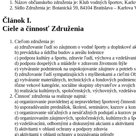
Názov občianskeho združenia je: Klub vodných športov, Karlov
Sídlo Združenia je: Botanická 59, 84104 Bratislava – Karlova 
Článok I.
Ciele a činnosť Združenia
Cieľom združenia je:
a) združovanie ľudí so záujmom o vodné športy a doplnkové a
b) prevádzka a údržba budov a areálu lodenice
c) podpora kultúry a športu, zdravie ľudí, výchova a vzdelávan
d) podpora dospelých a mládeže v zdravom životnom štýle
e) vytváranie podmienok na uspokojovanie záujmov a potrieb svo
f) združovanie ľudí sympatizujúcich s myšlienkami a cieľmi O
g) vytváranie materiálnych, technických a fondových podmieno
rôzne vekové kategórie, sociálne skupiny obyvateľov a svojich
h) realizácia kultúrnych, spoločenských, výchovných, vzdeláva
Činnosť združenia sa realizuje najmä:
a) organizovanie pravidelnej aj nepravidelnej športovej činnosti
b) usporadúvaním prednášok, školení, seminárov, kurzov a kon
c) organizovanie súťažných a nesúťažných podujatí a kurzov pr
d) organizovaním záujmových, spoločenských, kultúrnych a šp
e) vzdelávacími, odbornými a diskusnými akciami a aktivitami
f) aktivitami v oblasti ochrany a podpory zdravia
g) aktivitami v oblasti ochrany a poznávania prírody