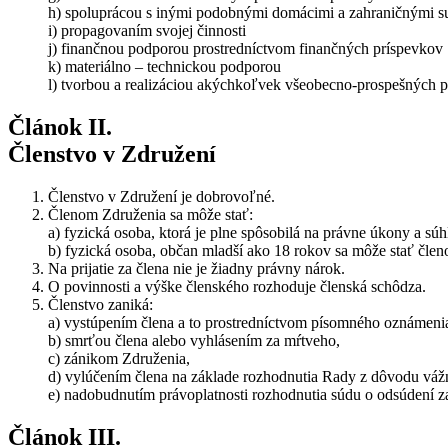
h) spoluprácou s inými podobnými domácimi a zahraničnými s
i) propagovaním svojej činnosti
j) finančnou podporou prostredníctvom finančných príspevkov
k) materiálno – technickou podporou
l) tvorbou a realizáciou akýchkoľvek všeobecno-prospešných p
Článok II.
Členstvo v Združení
Členstvo v Združení je dobrovoľné.
Členom Združenia sa môže stať:
a) fyzická osoba, ktorá je plne spôsobilá na právne úkony a súh
b) fyzická osoba, občan mladší ako 18 rokov sa môže stať čl
Na prijatie za člena nie je žiadny právny nárok.
O povinnosti a výške členského rozhoduje členská schôdza.
Členstvo zaniká:
a) vystúpením člena a to prostredníctvom písomného oznámenia
b) smrťou člena alebo vyhlásením za mŕtveho,
c) zánikom Združenia,
d) vylúčením člena na základe rozhodnutia Rady z dôvodu váž
e) nadobudnutím právoplatnosti rozhodnutia súdu o odsúdení za
Článok III.