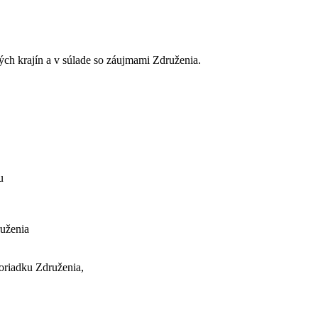
ch krajín a v súlade so záujmami Združenia.
u
ruženia
oriadku Združenia,