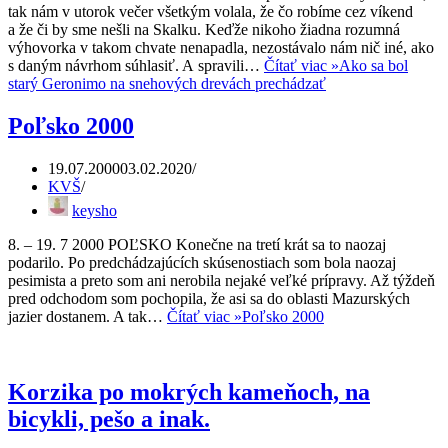
tak nám v utorok večer všetkým volala, že čo robíme cez víkend
a že či by sme nešli na Skalku. Keďže nikoho žiadna rozumná
výhovorka v takom chvate nenapadla, nezostávalo nám nič iné, ako
s daným návrhom súhlasiť. A spravili…
Čítať viac »
Ako sa bol
starý Geronimo na snehových drevách prechádzať
Poľsko 2000
19.07.2000
03.02.2020
KVŠ
keysho
8. – 19. 7 2000 POĽSKO Konečne na tretí krát sa to naozaj
podarilo. Po predchádzajúcích skúsenostiach som bola naozaj
pesimista a preto som ani nerobila nejaké veľké prípravy. Až týždeň
pred odchodom som pochopila, že asi sa do oblasti Mazurských
jazier dostanem. A tak…
Čítať viac »
Poľsko 2000
Korzika po mokrých kameňoch, na
bicykli, pešo a inak.