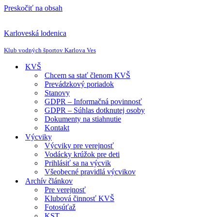
Preskočiť na obsah
Karloveská lodenica
Klub vodných športov Karlova Ves
KVŠ
Chcem sa stať členom KVŠ
Prevádzkový poriadok
Stanovy
GDPR – Informačná povinnosť
GDPR – Súhlas dotknutej osoby
Dokumenty na stiahnutie
Kontakt
Výcviky
Výcviky pre verejnosť
Vodácky krúžok pre deti
Prihlásiť sa na výcvik
Všeobecné pravidlá výcvikov
Archív článkov
Pre verejnosť
Klubová činnosť KVŠ
Fotosúťaž
KST