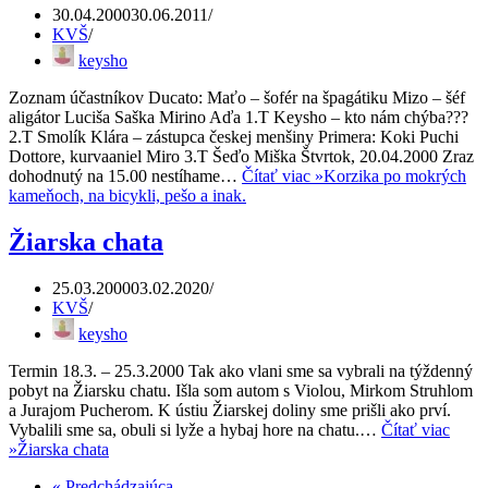
30.04.2000
30.06.2011
KVŠ
keysho
Zoznam účastníkov Ducato: Maťo – šofér na špagátiku Mizo – šéf
aligátor Luciša Saška Mirino Aďa 1.T Keysho – kto nám chýba???
2.T Smolík Klára – zástupca českej menšiny Primera: Koki Puchi
Dottore, kurvaaniel Miro 3.T Šeďo Miška Štvrtok, 20.04.2000 Zraz
dohodnutý na 15.00 nestíhame…
Čítať viac »
Korzika po mokrých
kameňoch, na bicykli, pešo a inak.
Žiarska chata
25.03.2000
03.02.2020
KVŠ
keysho
Termin 18.3. – 25.3.2000 Tak ako vlani sme sa vybrali na týždenný
pobyt na Žiarsku chatu. Išla som autom s Violou, Mirkom Struhlom
a Jurajom Pucherom. K ústiu Žiarskej doliny sme prišli ako prví.
Vybalili sme sa, obuli si lyže a hybaj hore na chatu.…
Čítať viac
»
Žiarska chata
« Predchádzajúca