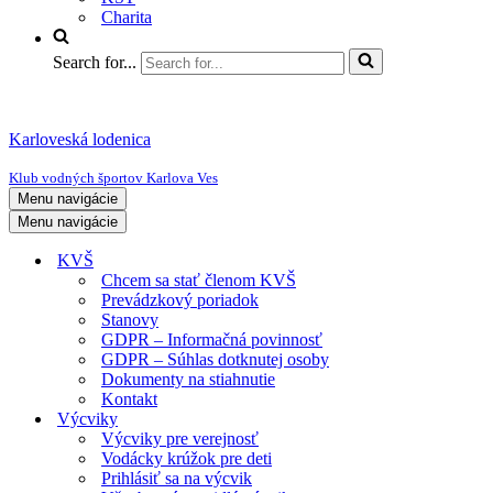
Charita
Search for...
Karloveská lodenica
Klub vodných športov Karlova Ves
Menu navigácie
Menu navigácie
KVŠ
Chcem sa stať členom KVŠ
Prevádzkový poriadok
Stanovy
GDPR – Informačná povinnosť
GDPR – Súhlas dotknutej osoby
Dokumenty na stiahnutie
Kontakt
Výcviky
Výcviky pre verejnosť
Vodácky krúžok pre deti
Prihlásiť sa na výcvik