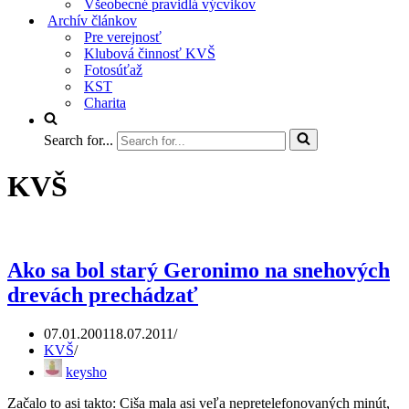
Všeobecné pravidlá výcvikov
Archív článkov
Pre verejnosť
Klubová činnosť KVŠ
Fotosúťaž
KST
Charita
Search for...
KVŠ
Ako sa bol starý Geronimo na snehových
drevách prechádzať
07.01.2001
18.07.2011
KVŠ
keysho
Začalo to asi takto: Ciša mala asi veľa nepretelefonovaných minút,