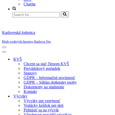
Charita
Search
for...
Karloveská lodenica
Klub vodných športov Karlova Ves
Menu
navigácie
Menu
navigácie
KVŠ
Chcem sa stať členom KVŠ
Prevádzkový poriadok
Stanovy
GDPR – Informačná povinnosť
GDPR – Súhlas dotknutej osoby
Dokumenty na stiahnutie
Kontakt
Výcviky
Výcviky pre verejnosť
Vodácky krúžok pre deti
Prihlásiť sa na výcvik
Všeobecné pravidlá výcvikov