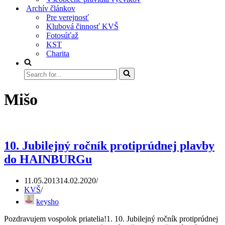
Archív článkov
Pre verejnosť
Klubová činnosť KVŠ
Fotosúťaž
KST
Charita
Search
for...
Mišo
10. Jubilejný ročník protiprúdnej plavby
do HAINBURGu
11.05.2013
14.02.2020
KVŠ
keysho
Pozdravujem vospolok priatelia!1. 10. Jubilejný ročník protiprúdnej