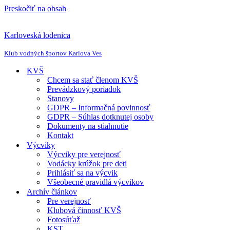
Preskočiť na obsah
Karloveská lodenica
Klub vodných športov Karlova Ves
KVŠ
Chcem sa stať členom KVŠ
Prevádzkový poriadok
Stanovy
GDPR – Informačná povinnosť
GDPR – Súhlas dotknutej osoby
Dokumenty na stiahnutie
Kontakt
Výcviky
Výcviky pre verejnosť
Vodácky krúžok pre deti
Prihlásiť sa na výcvik
Všeobecné pravidlá výcvikov
Archív článkov
Pre verejnosť
Klubová činnosť KVŠ
Fotosúťaž
KST