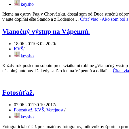
keysho
Ideme na ostrov Pag v Chorvátsku, dostal som od Duca stručnú odpov
v aute dopĺňal ešte Stando a z Lodenice…
Čítať viac »
Ako som bol s
Vianočný výstup na Vápennú.
18.06.2011
03.02.2020
KVŠ
keysho
Každý rok poslednú sobotu pred sviatkami robíme „Vianočný výstup na
nás plný autobus. Dakedy sa išlo len na Vápennú a odtiaľ…
Čítať vi
Fotosúťaž.
07.06.2011
30.10.2017
Fotosúťaž
,
KVŠ
,
Verejnosť
keysho
Fotografická súťaž pre amatérov fotografov, milovníkov športu a prí