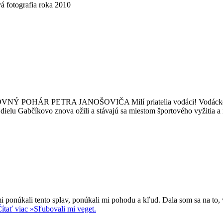
vá fotografia roka 2010
R PETRA JANOŠOVIČA Milí priatelia vodáci! Vodácke orienta
elu Gabčíkovo znova ožili a stávajú sa miestom športového vyžitia a
 ponúkali tento splav, ponúkali mi pohodu a kľud. Dala som sa na to, 
ítať viac »
Sľubovali mi veget.