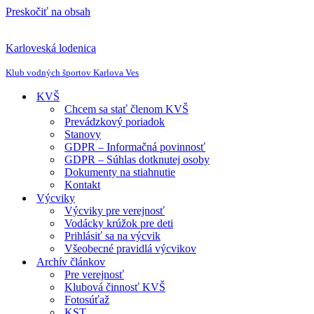
Preskočiť na obsah
Karloveská lodenica
Klub vodných športov Karlova Ves
KVŠ
Chcem sa stať členom KVŠ
Prevádzkový poriadok
Stanovy
GDPR – Informačná povinnosť
GDPR – Súhlas dotknutej osoby
Dokumenty na stiahnutie
Kontakt
Výcviky
Výcviky pre verejnosť
Vodácky krúžok pre deti
Prihlásiť sa na výcvik
Všeobecné pravidlá výcvikov
Archív článkov
Pre verejnosť
Klubová činnosť KVŠ
Fotosúťaž
KST