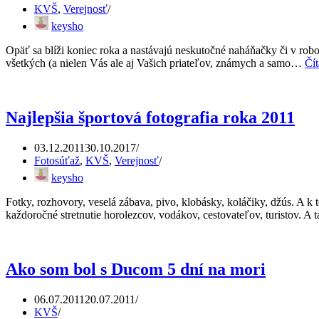
KVŠ
,
Verejnosť
keysho
Opäť sa blíži koniec roka a nastávajú neskutočné naháňačky či v robo
všetkých (a nielen Vás ale aj Vašich priateľov, známych a samo…
Čít
Najlepšia športová fotografia roka 2011
03.12.2011
30.10.2017
Fotosúťaž
,
KVŠ
,
Verejnosť
keysho
Fotky, rozhovory, veselá zábava, pivo, klobásky, koláčiky, džús. A k 
každoročné stretnutie horolezcov, vodákov, cestovateľov, turistov. A
Ako som bol s Ducom 5 dní na mori
06.07.2011
20.07.2011
KVŠ