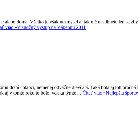
te alebo doma. Všetko je však nezmysel aj tak nič nestihnete len sa zb
ať viac »
Vianočný výstup na Vápennú 2011
tomu drsní chlapci, nemenej odvážne dievčatá. Taká bola aj tohtoročná f
 tak aj v tomto roku to bolo, vďaka týmto…
Čítať viac »
Najlepšia športo