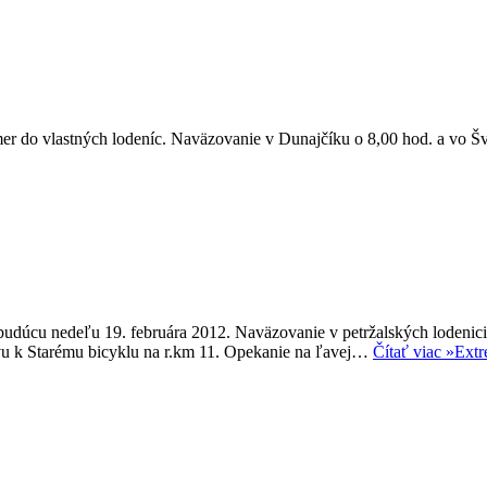
r do vlastných lodeníc. Naväzovanie v Dunajčíku o 8,00 hod. a vo Š
udúcu nedeľu 19. februára 2012. Naväzovanie v petržalských lodenici
u k Starému bicyklu na r.km 11. Opekanie na ľavej…
Čítať viac »
Ext