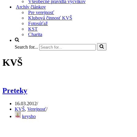
Všeobecné pravidlá výcvikov
Archív článkov
Pre verejnosť
Klubová činnosť KVŠ
Fotosúťaž
KST
Charita
Search for...
KVŠ
Preteky
16.03.2012
KVŠ
,
Verejnosť
keysho