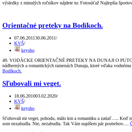
výsledky z minulých ročníkov nájdete tu: Fotosúťaž Najlepšia športo
Orientačné preteky na Bodíkoch.
07.06.2011
30.06.2011
KVŠ
keysho
49. VODÁCKE ORIENTAČNÉ PRETEKY NA DUNAJI O PUTOVNÝ POHÁ
nádherných a romantických ramenách Dunaja, ktoré vďaka vodnému di
Bodíkoch.
Sľubovali mi veget.
18.06.2010
03.02.2020
KVŠ
keysho
Sľubovali mi veget, pohodu, málo km a romantiku a zatiaľ….. Keď mi
som nezabudla. Nie, nezabudla. Tak Vám napíšem pár postrehov.…
Č