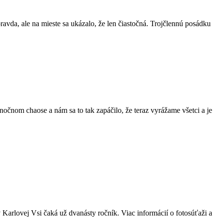
vda, ale na mieste sa ukázalo, že len čiastočná. Trojčlennú posádku
očnom chaose a nám sa to tak zapáčilo, že teraz vyrážame všetci a je
Karlovej Vsi čaká už dvanásty ročník. Viac informácií o fotosúťaži a