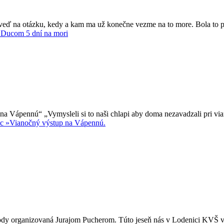
eď na otázku, kedy a kam ma už konečne vezme na to more. Bola to pra
 Ducom 5 dní na mori
 Vápennú“ „Vymysleli si to naši chlapi aby doma nezavadzali pri vian
ac »
Vianočný výstup na Vápennú.
rody organizovaná Jurajom Pucherom. Túto jeseň nás v Lodenici KVŠ v 