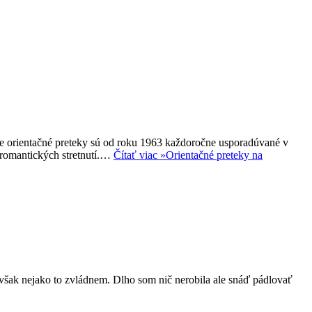
čné preteky sú od roku 1963 každoročne usporadúvané v
 romantických stretnutí.…
Čítať viac »
Orientačné preteky na
však nejako to zvládnem. Dlho som nič nerobila ale snáď pádlovať